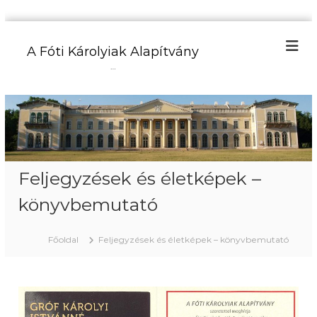
U
g
A Fóti Károlyiak Alapítvány
r
…
á
s
a
t
a
r
t
Feljegyzések és életképek –
a
l
könyvbemutató
o
m
r
Főoldal
Feljegyzések és életképek – könyvbemutató
a